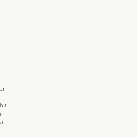
ur
hlt
u
ei