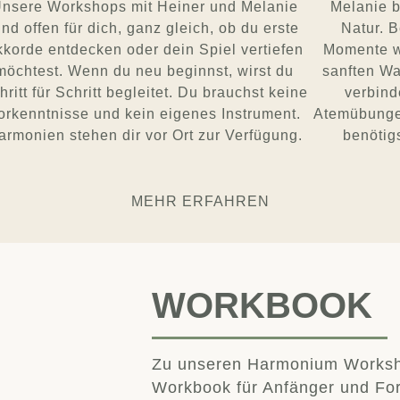
nsere Workshops mit Heiner und Melanie
Melanie b
ind offen für dich, ganz gleich, ob du erste
Natur. 
korde entdecken oder dein Spiel vertiefen
Momente w
möchtest. Wenn du neu beginnst, wirst du
sanften W
hritt für Schritt begleitet. Du brauchst keine
verbind
orkenntnisse und kein eigenes Instrument.
Atemübungen
armonien stehen dir vor Ort zur Verfügung.
benötig
MEHR ERFAHREN
WORKBOOK
Zu unseren Harmonium Workshop
Workbook für Anfänger und Fort