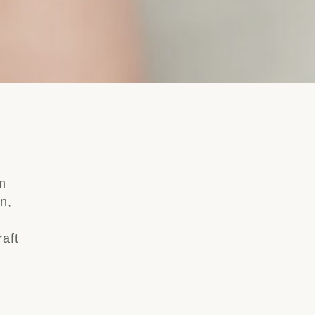
m
n,
raft